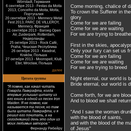
Wörrstadt, Германия
Come morning, chalice of 
6 сентября 2013 - Festas da Moita
2013, Concelho da Moita, Moita,
To crown the Sufferer in the
Португалия
glory
20 сентября 2013 - Mennecy Metal
Fest 2013, PARC DE VILLEROY,
Come for we are failing
Mennecy, Франция
Come for we are waiting
21 сентября 2013 - Baroeg Open
For we are trying to breathe
Air, Zuiderpark, Rotterdam,
Нидерланды
25 октября 2013 - Rock Café,
First in the skies, apocalyp
Praha, Чешская Республика
Only your fury can set us f
26 октября 2013 - Kwadrat,
Kraków, Польша
Come for we are failing
27 октября 2013 - Moonspell, Klub
Come for we are waiting
Eter, Wrocław, Польша
For we are trying to breed
далее
Цитата группы
Night eternal, our world is 
Bride eternal, our world is 
"Я помню, как начал читать
Говарда Лавкрафта, когда
Come forth, for we are bloo
впервые услышал цитату из
его книги в одной из песен Iron
And to blood we shall retur
Maiden. Я не помню, как
называется та песня, но там
была цитата Лавкрафта, и я
"And I saw the woman drun
решил его почитать, а на
with the blood of saints,
сегодняшний день это один из
and with the blood of the m
моих любимых авторов."
of Jesus"
Фернанду Рибейру