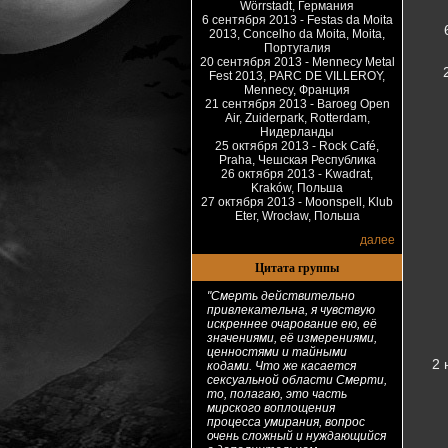
Wörrstadt, Германия
6 сентября 2013 - Festas da Moita
2013, Concelho da Moita, Moita,
Португалия
20 сентября 2013 - Mennecy Metal
Fest 2013, PARC DE VILLEROY,
Mennecy, Франция
21 сентября 2013 - Baroeg Open
Air, Zuiderpark, Rotterdam,
Нидерланды
25 октября 2013 - Rock Café,
Praha, Чешская Республика
26 октября 2013 - Kwadrat,
Kraków, Польша
27 октября 2013 - Moonspell, Klub
Eter, Wrocław, Польша
далее
Цитата группы
"Смерть действительно
привлекательна, я чувствую
искреннее очарование ею, её
значениями, её измерениями,
ценностями и тайными
2 
кодами. Что же касается
сексуальной области Смерти,
то, полагаю, это часть
мирского воплощения
процесса умирания, вопрос
очень сложный и нуждающийся