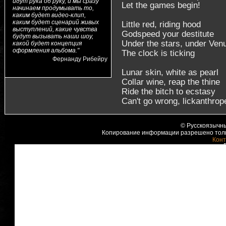
идут рука об руку, и мы сразу
Let the games begin!
начинаем продумывать то,
каким будет видео-клип,
каким будет сценарий живых
Little red, riding hood
выступлений, какие чувства
Godspeed your destitute
будут вызывать наши шоу,
Under the stars, under Ven
какой будет концепция
оформления альбома."
The clock is ticking
Фернанду Рибейру
Lunar skin, white as pearl
Collar wine, reap the thine
Ride the bitch to ecstasy
Can't go wrong, lickanthrop
© Русскоязычны
Копирование информации разрешено тольк
Конт