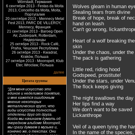
Wörrstadt, Германия
Wolves gleam in human ey
6 сентября 2013 - Festas da Moita
2013, Concelho da Moita, Moita,
Stealing tears from divine
Португалия
Break of hope, break of nec
20 сентября 2013 - Mennecy Metal
Fest 2013, PARC DE VILLEROY,
hand on leash
Mennecy, Франция
Can't go wrong, lickanthrop
21 сентября 2013 - Baroeg Open
Air, Zuiderpark, Rotterdam,
Нидерланды
Heart of a wolf breaking the 
25 октября 2013 - Rock Café,
skin
Praha, Чешская Республика
Under the chaos, under th
26 октября 2013 - Kwadrat,
Kraków, Польша
The pack is gathering
27 октября 2013 - Moonspell, Klub
Eter, Wrocław, Польша
Little red, riding hood
далее
Godspeed, prostitute!
Цитата группы
Under the stars, under Ven
The flock keeps giving
"Для меня искусство это
единое и неделимое понятие,
The night swallows the day
и мне кажется ошибочным
мнение некоторых
Her lips find a way
металлических групп, что
We don't want to be saved
виды искусства полностью
отделены друг от друга.
Lickanthrope
Когда мы начинаем думать об
очередном альбоме Moonspell,
Veil of a queen tying the ha
мы сразу думаем о музыке и,
конечно же, о текстах. Они
In the name of the species,